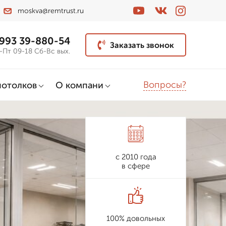
moskva@remtrust.ru
 993 39-880-54
Заказать звонок
-Пт 09-18 Сб-Вс вых.
Вопросы?
потолков
О компани
с 2010 года
в сфере
100% довольных