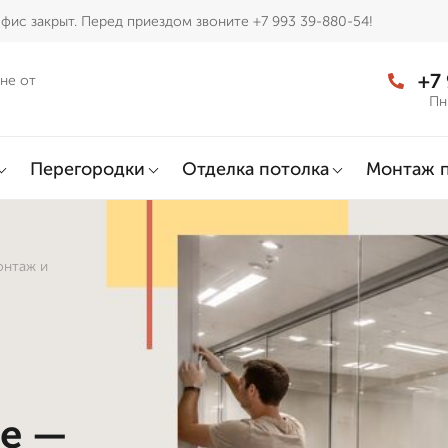
фис закрыт. Перед приездом звоните +7 993 39-880-54!
+7
не от
Пн
Перегородки
Отделка потолка
Монтаж 
онтаж и
ве —