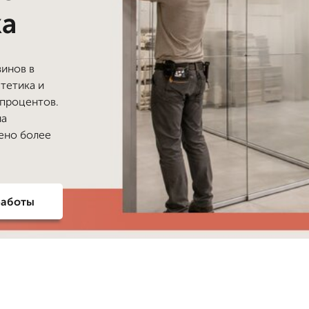
ка
инов в
тетика и
 процентов.
на
нено более
работы