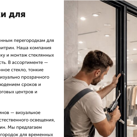
и для
янным перегородкам для
 витрин. Наша компания
ку и монтаж стеклянных
сть. В ассортименте —
нное стекло, тонкие
изуально прозрачного
людением сроков и
рговых центров и
инов — визуальное
стественного освещения,
рин. Мы предлагаем
егородок для временных