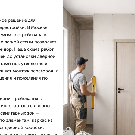
ное решение для
ерестройки. В Москве
оемом востребована в
во легкой стены позволяет
ридор. Наша схема работ
лей до установки дверной
тами гкл, утепление и
няет монтаж перегородки
щения и пожелания по
кции, требования к
 гипсокартона с дверью
 санитарных зон —
по элементам: каркас из
ка дверной коробки,
оскву, проводим замеры и