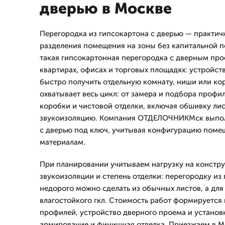
дверью в Москве
Перегородка из гипсокартона с дверью — практич
разделения помещения на зоны без капитальной п
такая гипсокартонная перегородка с дверным пр
квартирах, офисах и торговых площадях: устройст
быстро получить отдельную комнату, ниши или ко
охватывает весь цикл: от замера и подбора профи
коробки и чистовой отделки, включая обшивку лис
звукоизоляцию. Компания ОТДЕЛОЧНИКМск выпол
с дверью под ключ, учитывая конфигурацию поме
материалам.
При планировании учитываем нагрузку на констру
звукоизоляции и степень отделки: перегородку из
недорого можно сделать из обычных листов, а для
влагостойкого гкл. Стоимость работ формируется 
профилей, устройство дверного проема и установ
армирование и финишная отделка. Приезжаем в М