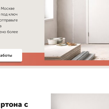
в Москве
 под ключ
 отправьте
а
нено более
работы
ртона с