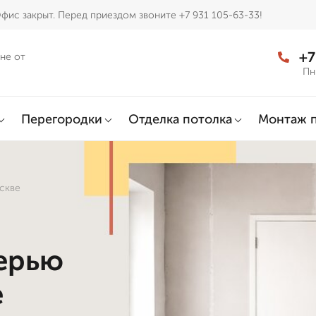
фис закрыт. Перед приездом звоните +7 931 105-63-33!
+7
не от
Пн
Перегородки
Отделка потолка
Монтаж 
скве
верью
е