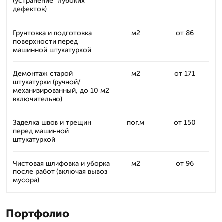
(устранение глубоких
дефектов)
Грунтовка и подготовка
м2
от 86
поверхности перед
машинной штукатуркой
Демонтаж старой
м2
от 171
штукатурки (ручной/
механизированный, до 10 м2
включительно)
Заделка швов и трещин
пог.м
от 150
перед машинной
штукатуркой
Чистовая шлифовка и уборка
м2
от 96
после работ (включая вывоз
мусора)
Портфолио