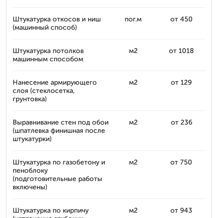
Штукатурка откосов и ниш
пог.м
от 450
(машинный способ)
Штукатурка потолков
м2
от 1018
машинным способом
Нанесение армирующего
м2
от 129
слоя (стеклосетка,
грунтовка)
Выравнивание стен под обои
м2
от 236
(шпатлевка финишная после
штукатурки)
Штукатурка по газобетону и
м2
от 750
пеноблоку
(подготовительные работы
включены)
Штукатурка по кирпичу
м2
от 943